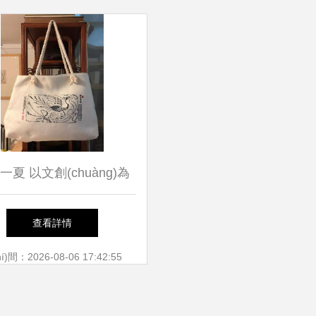
一夏 以文創(chuàng)為
化經(jīng)紀(jì)人服務
查看詳情
賦能社團(tuán)文化節(jié)
)間：2026-08-06 17:42:55
新活力