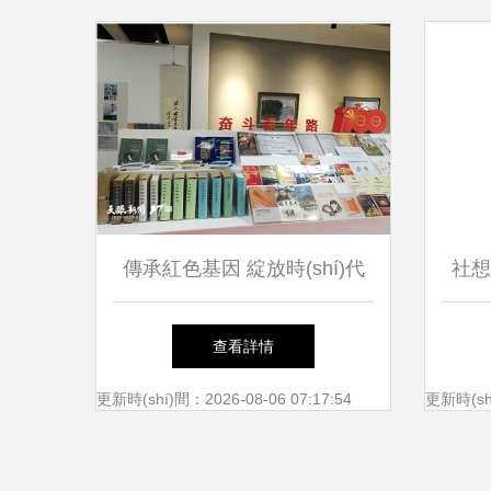
傳承紅色基因 綻放時(shí)代
社想
芳華——慶祝建黨100周年貴
媒，文
查看詳情
州省文藝創(chuàng)作綜合實
(wù)
更新時(shí)間：2026-08-06 07:17:54
更新時(shí
(shí)物展與專業(yè)文化經