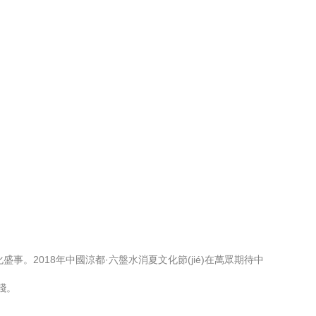
盛事。2018年中國涼都·六盤水消夏文化節(jié)在萬眾期待中
)踐。