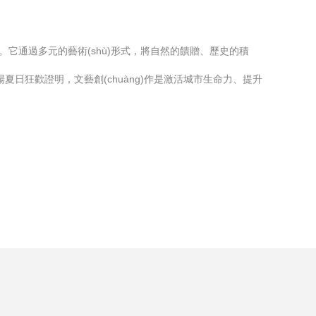
ng)作。它通過多元的藝術(shù)形式，將自然的饋贈、歷史的積
夏日狂歡證明，文藝創(chuàng)作是激活城市生命力、提升