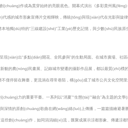
藝創(chuàng)作成為貫穿始終的亮眼底色。開幕式演出《多彩貴州風(fēn
代感的城市形象宣傳片交相輝映，傳統(tǒng)與現(xiàn)代在光影與旋律
將本地獨(dú)特的“三線建設(shè)”工業(yè)歷史記憶，與少數(shù)民
)作呈現(xiàn)出“多點(diǎn)開花、全民參與”的生動局面。在城市廣
āng)村新貌的農(nóng)民畫展、記錄城市變遷的攝影作品展，都以最質(z
歡樂不僅停留在舞臺，更流淌在尋常巷陌，構(gòu)成了城市公共文化空間里最
(chuàng)力的重要平臺。一系列以“消夏”“生態(tài)”“融合”為主題的
與深情的原創(chuàng)歌曲在網(wǎng)絡(luò)上傳播，一篇篇描繪避
ù)。這些創(chuàng)作，如同涓涓細(xì)流，匯聚成展示涼都形象、傳遞涼都