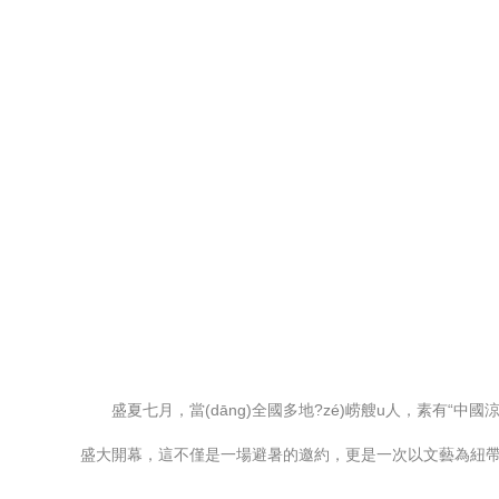
盛夏七月，當(dāng)全國多地?zé)崂艘u人，素有“中
盛大開幕，這不僅是一場避暑的邀約，更是一次以文藝為紐帶，展現(x