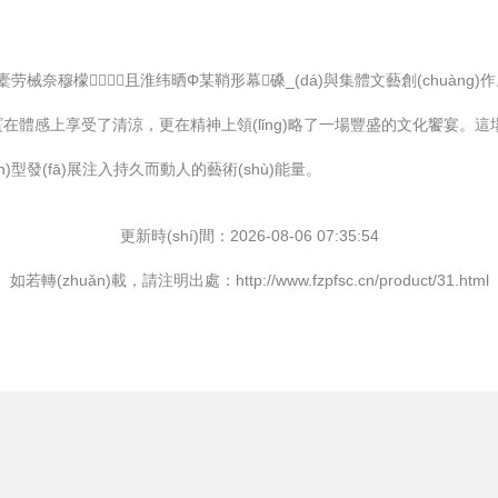
n)橐劳械奈穆檬且淮纬晒Φ某鞘形幕磉_(dá)與集體文藝創(chuà
在體感上享受了清涼，更在精神上領(lǐng)略了一場豐盛的文化饗宴。這場
n)型發(fā)展注入持久而動人的藝術(shù)能量。
更新時(shí)間：2026-08-06 07:35:54
如若轉(zhuǎn)載，請注明出處：http://www.fzpfsc.cn/product/31.html