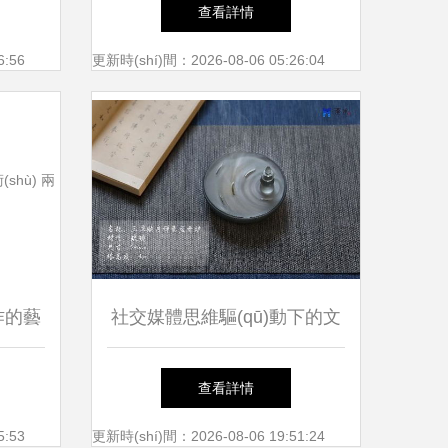
明珠
學(xué)書店 當(dāng)代漢語
查看詳情
小說的文藝創(chuàng)作圖景
6:56
更新時(shí)間：2026-08-06 05:26:04
)作的藝
社交媒體思維驅(qū)動下的文
者的辦
創(chuàng)產(chǎn)品設(shè)
查看詳情
計(jì)與文化經(jīng)紀(jì)人服
5:53
更新時(shí)間：2026-08-06 19:51:24