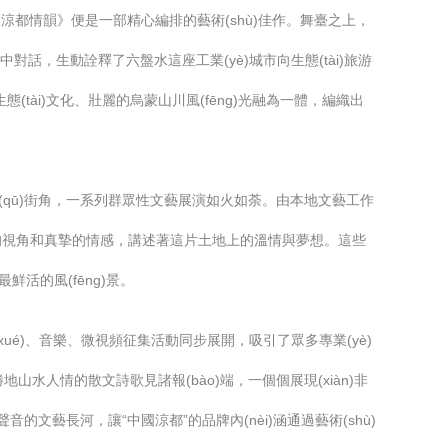
g)·涼都情韻》便是一部精心編排的藝術(shù)佳作。舞臺之上，
中對話，生動詮釋了六盤水這座工業(yè)城市向生態(tài)旅游
族原生態(tài)文化、壯麗的烏蒙山川風(fēng)光融為一體，編織出
場、社區(qū)街角，一系列群眾性文藝展演如火如荼。由本地文藝工作
hì)樸的視角和真摯的情感，講述著這片土地上的溫情與夢想。這些
鮮活的風(fēng)景。
文學(xué)、音樂、微視頻征集活動同步展開，吸引了眾多專業(yè)
暑勝地山水人情的散文詩歌見諸報(bào)端，一個個展現(xiàn)非
聲音的文藝長河，讓“中國涼都”的品牌內(nèi)涵通過藝術(shù)