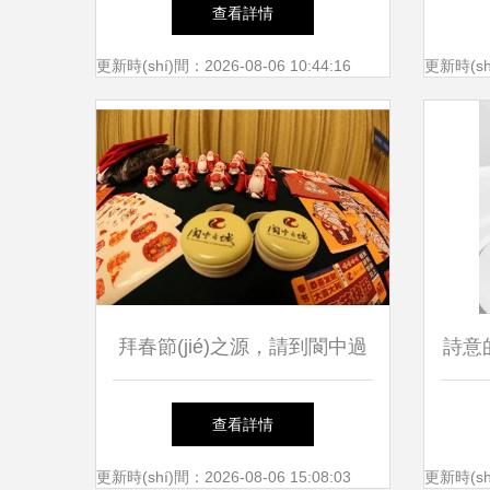
作如何守住人的溫度 文化經
藝創(
查看詳情
(jīng)紀(jì)人的新使命
蒙托
更新時(shí)間：2026-08-06 10:44:16
更新時(shí
拜春節(jié)之源，請到閬中過
詩意的
年 一場穿越千年的文藝尋根
品
查看詳情
之旅
更新時(shí)間：2026-08-06 15:08:03
更新時(shí