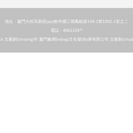
地址：廈門火炬高新區(qū)軟件園三期鳳岐路199-1號1002-1室之二
電話：4001150**
cn
文藝創(chuàng)作
廈門象網(wǎng)文化發(fā)展有限公司
文藝創(chuà