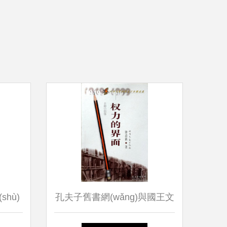
hù)
孔夫子舊書網(wǎng)與國王文