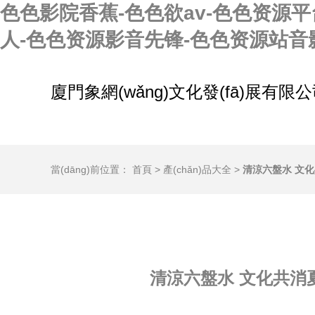
色色影院香蕉-色色欲av-色色资源
人-色色资源影音先锋-色色资源站音
廈門象網(wǎng)文化發(fā)展有限
當(dāng)前位置：
首頁
>
產(chǎn)品大全
>
清涼六盤水 文化共
清涼六盤水 文化共消夏—