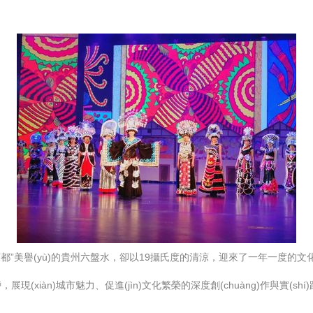
國涼都”美譽(yù)的貴州六盤水，卻以19攝氏度的清涼，迎來了一年一度的文化
iàn)城市魅力、促進(jìn)文化繁榮的深度創(chuàng)作與實(shí