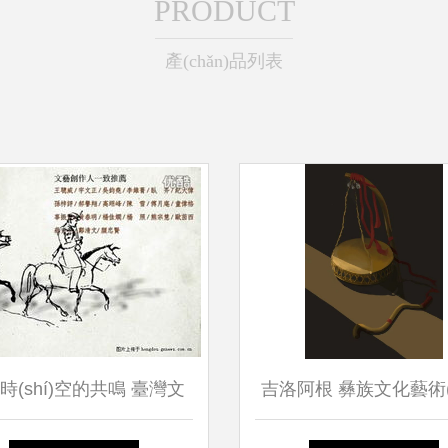
PRODUCT
產(chǎn)品列表
時(shí)空的共鳴 臺灣文
吉洛阿根 彝族文化藝術(s