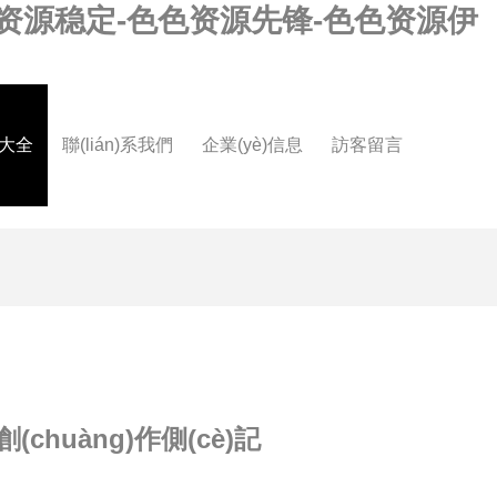
色资源稳定-色色资源先锋-色色资源伊
品大全
聯(lián)系我們
企業(yè)信息
訪客留言
huàng)作側(cè)記