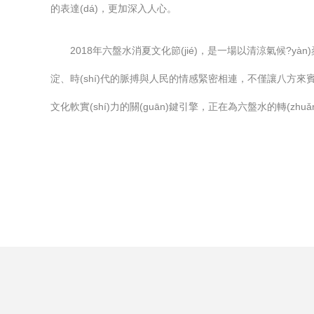
的表達(dá)，更加深入人心。
2018年六盤水消夏文化節(jié)，是一場以清涼氣候?yà
淀、時(shí)代的脈搏與人民的情感緊密相連，不僅讓八方來賓
文化軟實(shí)力的關(guān)鍵引擎，正在為六盤水的轉(zhuǎ