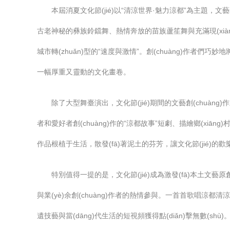
本屆消夏文化節(jié)以“清涼世界·魅力涼都”為主題，文
古老神秘的彝族鈴鐺舞、熱情奔放的苗族蘆笙舞與充滿現(xiàn)
城市轉(zhuǎn)型的“速度與激情”。創(chuàng)作者們巧妙地
一幅厚重又靈動的文化畫卷。
除了大型舞臺演出，文化節(jié)期間的文藝創(chuàng
者和愛好者創(chuàng)作的“涼都故事”短劇、描繪鄉(xi
作品根植于生活，散發(fā)著泥土的芬芳，讓文化節(jié)的
特別值得一提的是，文化節(jié)成為激發(fā)本土文藝原創
與業(yè)余創(chuàng)作者的熱情參與。一首首歌唱涼都清涼
遺技藝與當(dāng)代生活的短視頻獲得點(diǎn)擊無數(sh