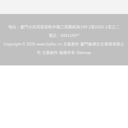
物展與專業文化經
地址：廈門火炬高新區軟件園三期鳳岐路199-1號1002-1室之二
紀人服務共譜文化
電話：4001150**
Copyright © 2026
www.fzpfsc.cn
文藝創作
廈門象網文化發展有限公
新篇
司
文藝創作
版權所有
Sitemap