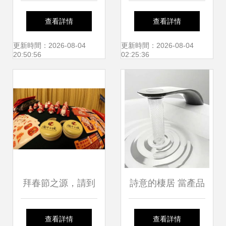
藝術創作的璀璨明
王文學書店 當代漢
查看詳情
查看詳情
珠
語小說的文藝創作
更新時間：2026-08-04
更新時間：2026-08-04
20:50:56
02:25:36
圖景
拜春節之源，請到
詩意的棲居 當產品
閬中過年 一場穿越
設計與文藝創作共
查看詳情
查看詳情