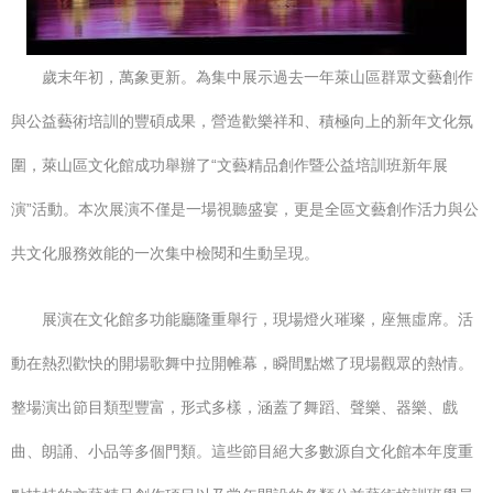
歲末年初，萬象更新。為集中展示過去一年萊山區群眾文藝創作
與公益藝術培訓的豐碩成果，營造歡樂祥和、積極向上的新年文化氛
圍，萊山區文化館成功舉辦了“文藝精品創作暨公益培訓班新年展
演”活動。本次展演不僅是一場視聽盛宴，更是全區文藝創作活力與公
共文化服務效能的一次集中檢閱和生動呈現。
展演在文化館多功能廳隆重舉行，現場燈火璀璨，座無虛席。活
動在熱烈歡快的開場歌舞中拉開帷幕，瞬間點燃了現場觀眾的熱情。
整場演出節目類型豐富，形式多樣，涵蓋了舞蹈、聲樂、器樂、戲
曲、朗誦、小品等多個門類。這些節目絕大多數源自文化館本年度重