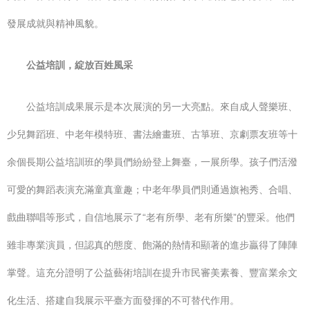
發展成就與精神風貌。
公益培訓，綻放百姓風采
公益培訓成果展示是本次展演的另一大亮點。來自成人聲樂班、
少兒舞蹈班、中老年模特班、書法繪畫班、古箏班、京劇票友班等十
余個長期公益培訓班的學員們紛紛登上舞臺，一展所學。孩子們活潑
可愛的舞蹈表演充滿童真童趣；中老年學員們則通過旗袍秀、合唱、
戲曲聯唱等形式，自信地展示了“老有所學、老有所樂”的豐采。他們
雖非專業演員，但認真的態度、飽滿的熱情和顯著的進步贏得了陣陣
掌聲。這充分證明了公益藝術培訓在提升市民審美素養、豐富業余文
化生活、搭建自我展示平臺方面發揮的不可替代作用。