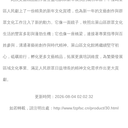
區人民獻上了一份精美的新年文化賀禮，也為新一年的文藝創作與群
眾文化工作注入了新的動力。它像一面鏡子，映照出萊山區群眾文化
生活的豐富多彩與蓬勃生機；它也像一座橋梁，連接著專業指導與百
姓參與，溝通著藝術創作與時代精神。萊山區文化館將繼續堅守初
心，砥礪前行，孵化更多文藝精品，拓展更廣培訓維度，為繁榮發展
區域文化事業、滿足人民群眾日益增長的精神文化需求作出更大貢
獻。
更新時間：2026-08-04 02:02:32
如若轉載，請注明出處：http://www.fzpfsc.cn/product/30.html