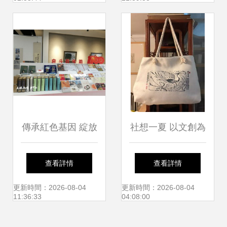
創新
傳承紅色基因 綻放
社想一夏 以文創為
時代芳華——慶祝
媒，文化經紀人服
查看詳情
查看詳情
建黨100周年貴州
務賦能社團文化節
更新時間：2026-08-04
更新時間：2026-08-04
11:36:33
04:08:00
省文藝創作綜合實
新活力