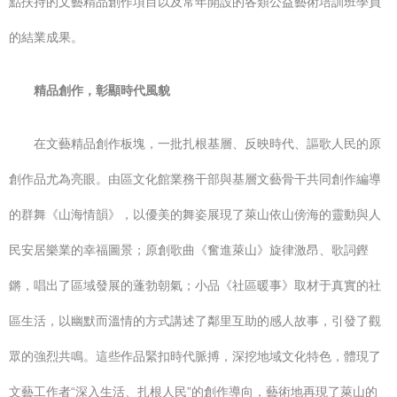
點扶持的文藝精品創作項目以及常年開設的各類公益藝術培訓班學員
的結業成果。
精品創作，彰顯時代風貌
在文藝精品創作板塊，一批扎根基層、反映時代、謳歌人民的原
創作品尤為亮眼。由區文化館業務干部與基層文藝骨干共同創作編導
的群舞《山海情韻》，以優美的舞姿展現了萊山依山傍海的靈動與人
民安居樂業的幸福圖景；原創歌曲《奮進萊山》旋律激昂、歌詞鏗
鏘，唱出了區域發展的蓬勃朝氣；小品《社區暖事》取材于真實的社
區生活，以幽默而溫情的方式講述了鄰里互助的感人故事，引發了觀
眾的強烈共鳴。這些作品緊扣時代脈搏，深挖地域文化特色，體現了
文藝工作者“深入生活、扎根人民”的創作導向，藝術地再現了萊山的